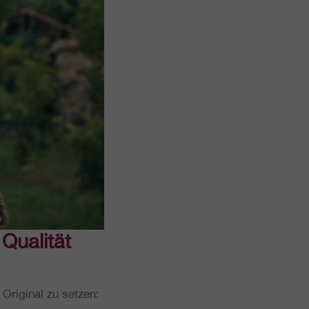
ua­li­tät
ri­gi­nal zu setzen: