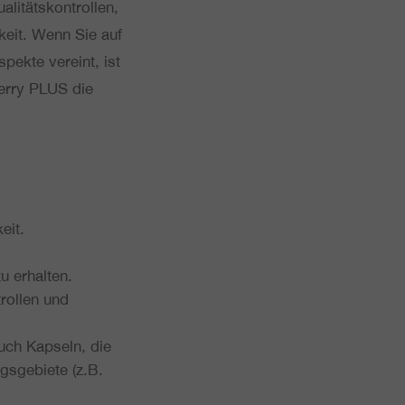
i­täts­kon­trol­len,
m­keit. Wenn Sie auf
pekte vereint, ist
herry PLUS die
eit.
zu erhalten.
rol­len und
auch Kapseln, die
­ge­bie­te (z.B.