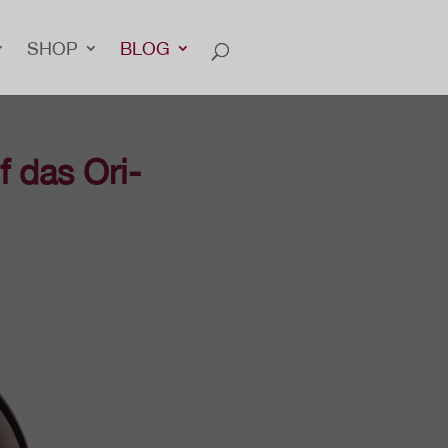
SHOP
BLOG
 das Ori­