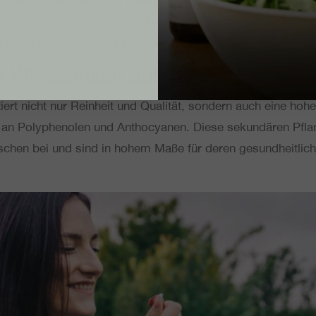
o pro­fi­tie­ren Sie von einem breiten Inhalts­stoff­spek­trum un
he Form am besten zu Ihrem Alltag passt.
le Wirk­sam­keit durch hohe Polyph
ert nicht nur Rein­heit und Qua­li­tät, sondern auch eine hohe
 an Poly­phe­no­len und Antho­cya­nen. Diese sekun­dä­ren Pflan
schen bei und sind in hohem Maße für deren gesund­heit­li­che 