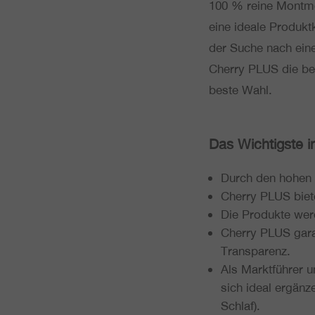
100 % reine Mont­mo­re
eine ideale Pro­dukt­k
der Suche nach einem
Cherry PLUS die bes
beste Wahl.
Das Wich­tigs­te 
Durch den hohen P
Cherry PLUS biete
Die Pro­duk­te werd
Cherry PLUS garan­
Transparenz.
Als Markt­füh­rer 
sich ideal ergän­z
Schlaf).