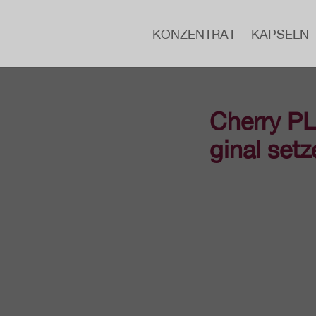
KON­ZEN­TRAT
KAPSELN
Cherry PL
gi­nal setz