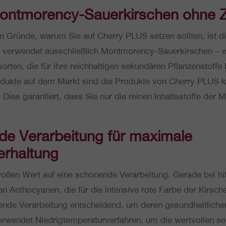
nt­mo­ren­cy-Sau­er­kir­schen ohne 
ten Gründe, warum Sie auf Cherry PLUS setzen sollten, ist di
ver­wen­det aus­schließ­lich Mont­mo­ren­cy-Sau­er­kir­schen –
­sor­ten, die für ihre reich­hal­ti­gen sekun­dä­ren Pflan­zen­stof­
­duk­te auf dem Markt sind die Pro­duk­te von Cherry PLUS k
. Dies garan­tiert, dass Sie nur die reinen Inhalts­stof­fe der 
de Ver­ar­bei­tung für maxi­ma­le
ferhaltung
en Wert auf eine scho­nen­de Ver­ar­bei­tung. Gerade bei hit­z
en Antho­cya­nen, die für die inten­si­ve rote Farbe der Kir­sche
en­de Ver­ar­bei­tung ent­schei­dend, um deren gesund­heit­li­c
wen­det Nied­rig­tem­pe­ra­tur­ver­fah­ren, um die wert­vol­len s