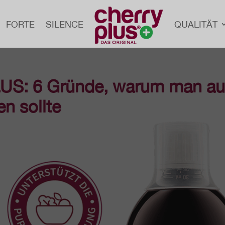
FORTE
SILENCE
QUA­LI­TÄT
US: 6 Gründe, warum man auf
en sollte