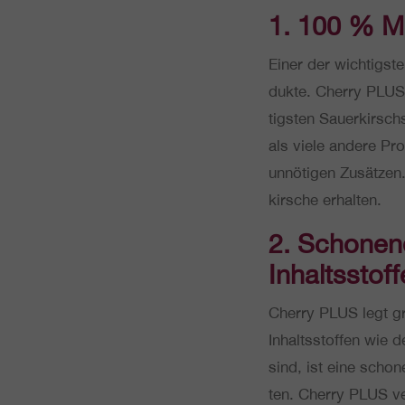
1. 100 % Mo
Einer der wich­tigs­
duk­te. Cherry PLUS 
tigs­ten Sau­er­kirsch
als viele andere Pro
unnö­ti­gen Zusät­zen
kir­sche erhalten.
2. Scho­nen­
Inhaltsstof
Cherry PLUS legt groß
Inhalts­stof­fen wie d
sind, ist eine scho­n
ten. Cherry PLUS ver­