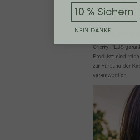
10 % Sichern
rei­chungs­for­men. S
ent­schei­den, welc
NEIN DANKE
5. Maxi­ma­
Cherry PLUS garan­ti
Pro­duk­te sind reich
zur Färbung der Kir­
verantwortlich.