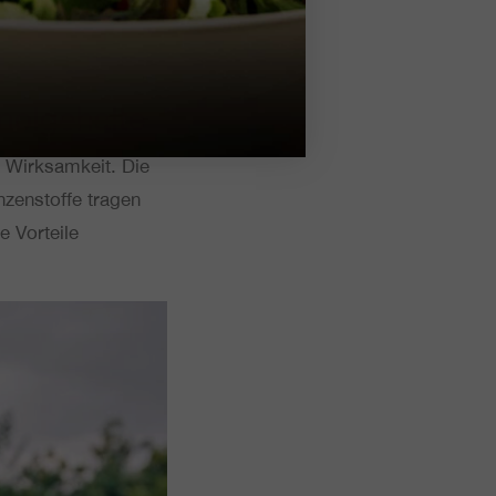
d können fle­xi­bel
enolgehalte
 Wirk­sam­keit. Die
­zen­stof­fe tragen
Vor­tei­le