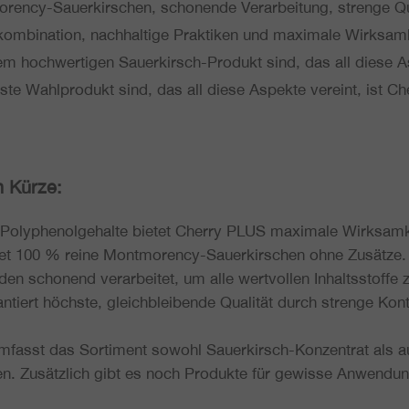
n­cy-Sau­er­kir­schen, scho­nen­de Ver­ar­bei­tung, strenge Qua­l
om­bi­na­ti­on, nach­hal­ti­ge Prak­ti­ken und maxi­ma­le Wirk­sa
 hoch­wer­ti­gen Sau­er­kirsch-Produkt sind, das all diese As
te Wahl­pro­dukt sind, das all diese Aspekte vereint, ist C
in Kürze:
oly­phe­nol­ge­hal­te bietet Cherry PLUS maxi­ma­le Wirksamk
t 100 % reine Mont­mo­ren­cy-Sau­er­kir­schen ohne Zusätze.
en scho­nend ver­ar­bei­tet, um alle wert­vol­len Inhalts­stof­fe 
tiert höchste, gleich­blei­ben­de Qua­li­tät durch strenge Kon­t
umfasst das Sor­ti­ment sowohl Sau­er­kirsch-Kon­zen­trat als 
en. Zusätz­lich gibt es noch Pro­duk­te für gewisse Anwen­dungs