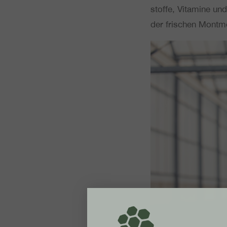
stof­fe, Vit­ami­ne un
der fri­schen Mont­mo