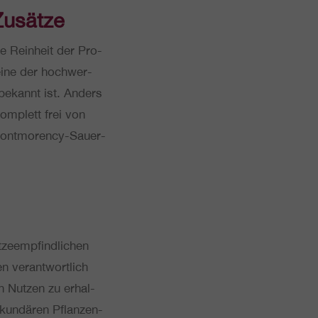
Zusätze
e Rein­heit der Pro­
 eine der hoch­wer­
fe bekannt ist. Anders
om­plett frei von
Mont­mo­ren­cy-Sau­er­
e­emp­find­li­chen
n ver­ant­wort­lich
hen Nutzen zu erhal­
ekun­dä­ren Pflan­zen­