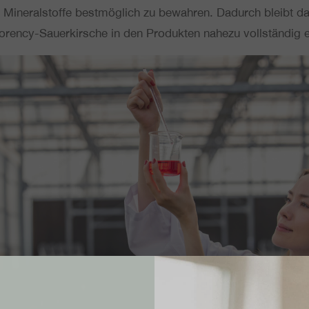
d Mine­ral­stof­fe best­mög­lich zu bewah­ren. Dadurch bleibt das 
­ren­cy-Sau­er­kir­sche in den Pro­duk­ten nahezu voll­stän­dig 