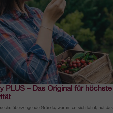
y PLUS – Das Ori­gi­nal für höchste Q
ität
echs über­zeu­gen­de Gründe, warum es sich lohnt, auf das O