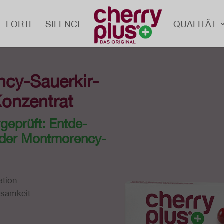
FORTE
SILENCE
QUA­LI­TÄT
cy-Sau­er­kir­
Konzentrat
ge­prüft: Ent­de­
ft der Montmorency-
ation
rksamkeit