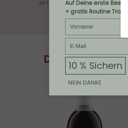
Auf Deine erste Beste
der Ernte bis zu Endprodukt.
+ gratis Routine Track
Dein Vorname
E-Mail
Das per­fek­te Mont­mo
10 % Sichern
NEIN DANKE