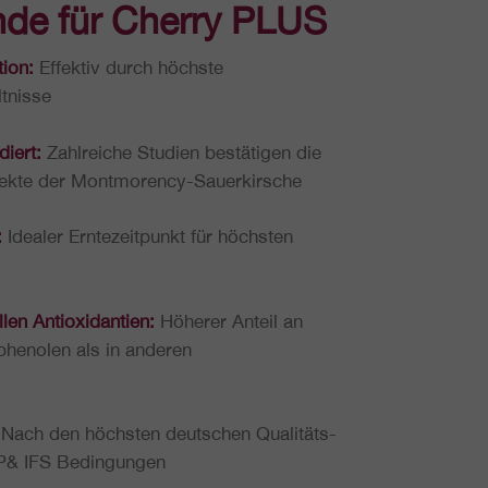
nde für Cherry PLUS
i­on:
Effek­tiv durch höchste
tnisse
diert:
Zahl­rei­che Studien bestä­ti­gen die
Effekte der Montmorency-Sauerkirsche
:
Idealer Ern­te­zeit­punkt für höchs­ten
len Anti­oxi­dan­ti­en:
Höherer Anteil an
phe­no­len als in anderen
Nach den höchs­ten deut­schen Qua­li­täts­
MP& IFS Bedingungen