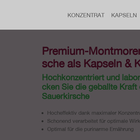
KON­ZEN­TRAT
KAPSELN
Premium-Mont­mo­ren­
sche als Kapseln & 
Hoch­kon­zen­triert und labor­
cken Sie die geball­te Kra
Sauerkirsche
Hoch­ef­fek­tiv dank maxi­ma­ler Konzentr
Scho­nend ver­ar­bei­tet für opti­ma­le Wi
Optimal für die purin­ar­me Ernährung