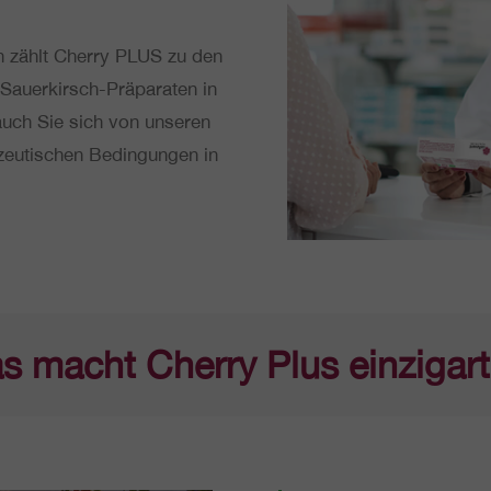
en zählt Cherry PLUS zu den
Sau­er­kirsch-Prä­pa­ra­ten in
 auch Sie sich von unseren
­zeu­ti­schen Bedin­gun­gen in
s macht Cherry Plus einzigart