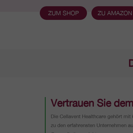
ZUM SHOP
ZU AMAZON
D
Ver­trau­en Sie de
Die Cel­la­vent Health­ca­re gehört mit
zu den erfah­rens­ten Unter­neh­men a