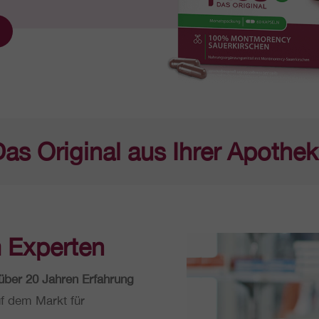
as Ori­gi­nal aus Ihrer Apothe
m Experten
über 20 Jahren Erfah­rung
uf dem Markt für