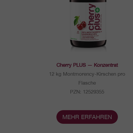
Cherry PLUS — Konzentrat
12 kg Mont­mo­ren­cy-Kir­schen pro
Flasche
PZN: 12529355
MEHR ERFAH­REN