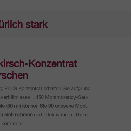
rlich stark
kirsch-Kon­zen­trat
rschen
y PLUS Kon­zen­trat erhal­ten Sie auf­grund
s­ver­hält­nis­ses 1.450 Mont­mo­ren­cy-Sau­
is (30 ml) können Sie 90 erle­se­ne Mont­
 zu sich nehmen
und effek­tiv ihrem The­ra­
her kommen.