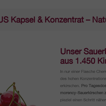
S Kapsel & Konzentrat – Natü
Unser Sau­er­
aus 1.450 Ki
In nur einer Flasche Cherr
des hohen Kon­zen­tra­ti­on
er­kir­schen.
Pro Tages­do­s
mo­ren­cy-Sau­er­kir­schen
pie­ziel einen Schritt nä