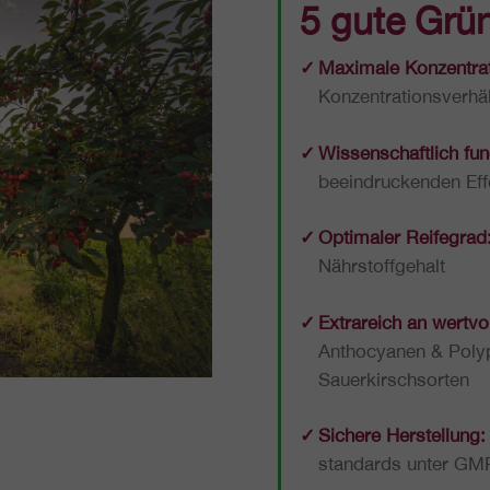
5 gute Grü
Maxi­ma­le Kon­zen­tra­t
Konzentrationsverhäl
Wis­sen­schaft­lich fun­
beein­dru­cken­den 
Opti­ma­ler Rei­fe­grad
Nährstoffgehalt
Ext­ra­reich an wert­vol­
Antho­cya­nen & Poly­
Sauerkirschsorten
Sichere Her­stel­lung:
stan­dards unter G