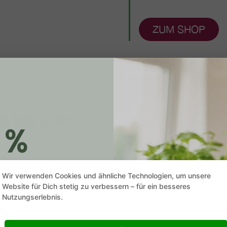
ZUM SHOP
nte bis zum
 %
er­trags­land­wir­ten zusam­
Wir verwenden Cookies und ähnliche Technologien, um unsere
ia­li­siert haben.
n
Website für Dich stetig zu verbessern – für ein besseres
Nutzungserlebnis.
e zu unseren Mont­mo­ren­
rry PLUS Qua­li­tät
– von