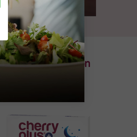
 Ihre indi­vi­du­el­len