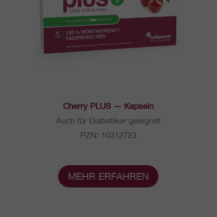
Cherry PLUS — Kapseln
Auch für Dia­be­ti­ker geeig­net
PZN: 10312723
MEHR ERFAH­REN