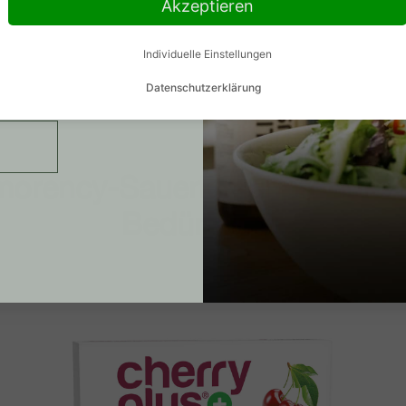
llung
Akzeptieren
er
Individuelle Einstellungen
Datenschutzerklärung
­ren­cy-Sau­er­kirsch­pro­dukt für
Bedürfnisse