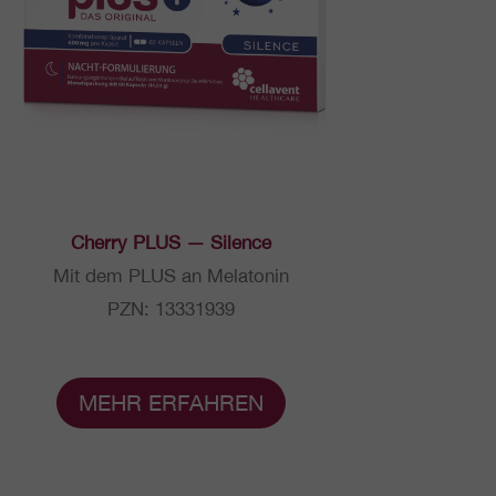
Cherry PLUS — Silence
Mit dem PLUS an Mela­to­nin
PZN: 13331939
MEHR ERFAH­REN