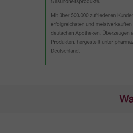
Gesundheitsprodukte.
Mit über 500.000 zufrie­de­nen Kund
erfolg­reichs­ten und meist­ver­kauf­ten 
deut­schen Apo­the­ken. Über­zeu­gen
Pro­duk­ten, her­ge­stellt unter phar­ma
Deutschland.
Wa